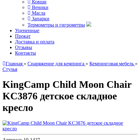
Ковши
Веники
Масла
Запарки
Термометры и гигрометры
Уцененные
Прокат
Доставка и оплата
Отзывы
Контакты
Главная
»
Снаряжение для кемпинга
»
Кемпинговая мебель
»
Стулья
KingCamp Child Moon Chair
KC3876 детское складное
кресло
Артикул:
10-1427