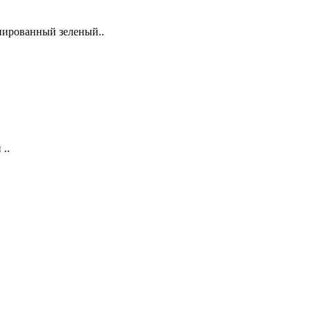
нированный зеленый..
..